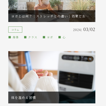
コンテンツ
ヨガとは何？｜ストレッチとの違い｜効果とおすすめなクラスを提案
アクセス
03/02
ご予約・お問い合わせ
コラム
2024/
身体
クラス
ヨガ
心
tel. 090-7234-4802
受付時間 7:00～20:00
※レッスン中はお電話に出られません。
折り返しのご連絡をお待ちください。
体を温める習慣