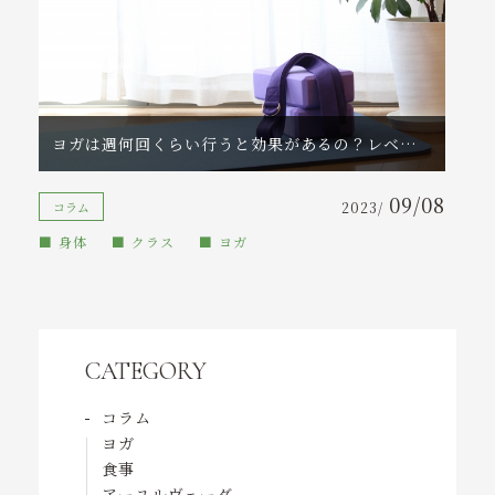
ヨガは週何回くらい行うと効果があるの？レベル別・目的別に徹底解説！
09/08
コラム
2023/
身体
クラス
ヨガ
CATEGORY
コラム
ヨガ
食事
アーユルヴェーダ