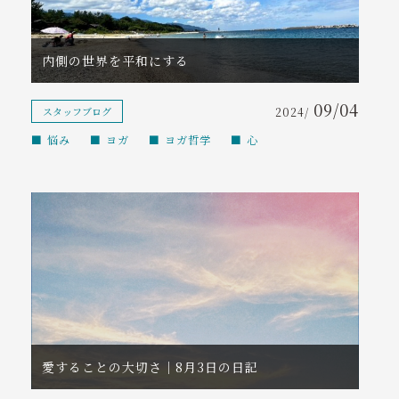
コンテンツ
内側の世界を平和にする
アクセス
09/04
ご予約・お問い合わせ
スタッフブログ
2024/
悩み
ヨガ
ヨガ哲学
心
tel. 090-7234-4802
受付時間 7:00～20:00
※レッスン中はお電話に出られません。
折り返しのご連絡をお待ちください。
愛することの大切さ｜8月3日の日記